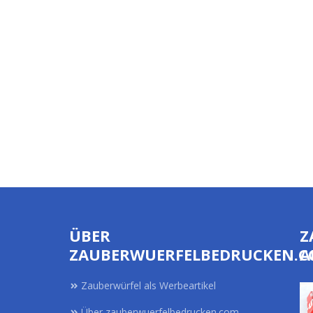
ÜBER
Z
ZAUBERWUERFELBEDRUCKEN.
A
Zauberwürfel als Werbeartikel
Über zauberwuerfelbedrucken.com