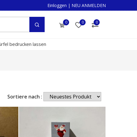
Einloggen
|
NEU ANMELDEN
0
0
0
rfel bedrucken lassen
Sortiere nach :