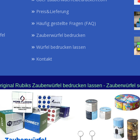
Preis&Lieferung
Häufig gestellte Fragen (FAQ)
fel
Zauberwürfel bedrucken
Würfel bedrucken lassen
Kontakt
Original Rubiks Zauberwürfel bedrucken lassen - Zauberwürfel s