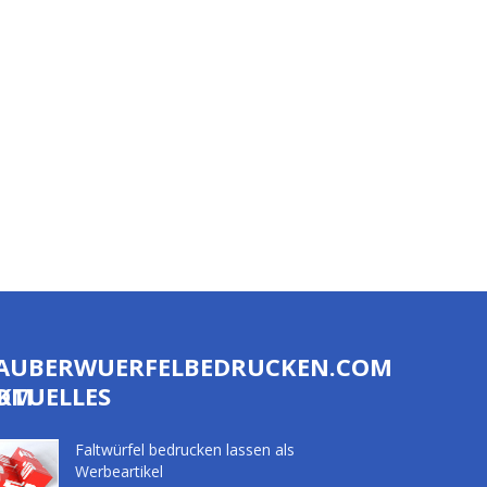
AUBERWUERFELBEDRUCKEN.COM
COM
KTUELLES
Faltwürfel bedrucken lassen als
Werbeartikel