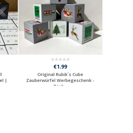
€1.99
l
Original Rubik´s Cube
el |
Zauberwürfel Werbegeschenk -
Zaub...
Individuelle
Werbeartikel
anfragen