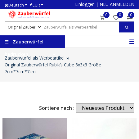
Einloggen
|
NEU ANMELDEN
€
Deutsch
EUR
0
0
0
Zauberwürfel
bedrucken
Zauberwürfel als Werbeartikel
Original Zauberwürfel Rubik’s Cube 3x3x3 Größe
7cm*7cm*7cm
Sortiere nach :