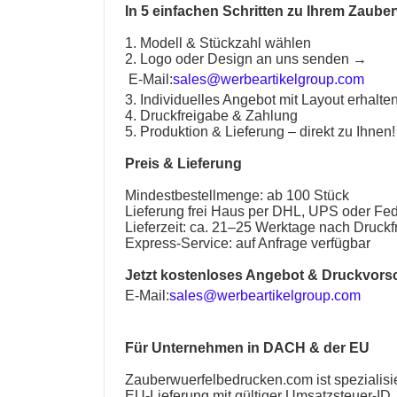
In 5 einfachen Schritten zu Ihrem
Zauber
1. Modell & Stückzahl wählen
2. Logo oder Design an uns senden →
E-Mail:
sales@werbeartikelgroup.com
3. Individuelles Angebot mit Layout erhalte
4. Druckfreigabe & Zahlung
5. Produktion & Lieferung – direkt zu Ihnen!
Preis & Lieferung
Mindestbestellmenge: ab 100 Stück
Lieferung frei Haus per DHL, UPS oder Fe
Lieferzeit: ca. 21–25 Werktage nach Druck
Express-Service: auf Anfrage verfügbar
Jetzt kostenloses Angebot & Druckvors
E-Mail:
sales@werbeartikelgroup.com
Für Unternehmen in DACH & der EU
Zauberwuerfelbedrucken.com
ist spezialis
EU-Lieferung mit gültiger Umsatzsteuer-ID.