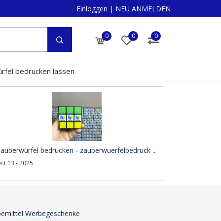
Einloggen
|
NEU ANMELDEN
0
0
0
rfel bedrucken lassen
auberwürfel bedrucken - zauberwuerfelbedruck ..
ct 13 - 2025
rbemittel Werbegeschenke