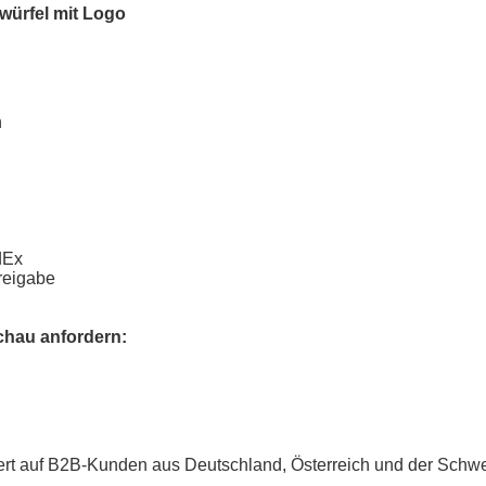
würfel mit Logo
n
dEx
freigabe
chau anfordern:
iert auf B2B-Kunden aus Deutschland, Österreich und der Schwei