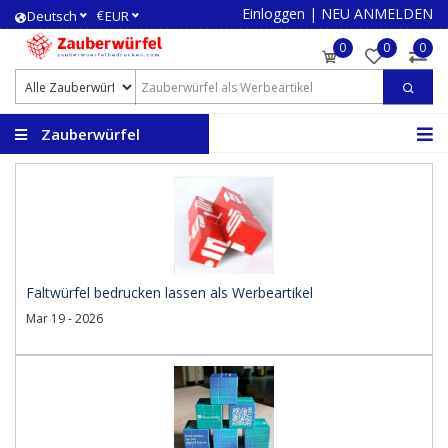
Einloggen
|
NEU ANMELDEN
€
Deutsch
EUR
0
0
0
Zauberwürfel
bedrucken
Faltwürfel bedrucken lassen als Werbeartikel
Mar 19 - 2026