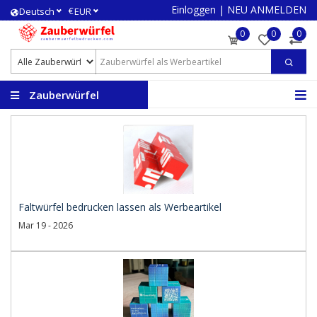
Einloggen
|
NEU ANMELDEN
€
Deutsch
EUR
0
0
0
Zauberwürfel
bedrucken
Faltwürfel bedrucken lassen als Werbeartikel
Mar 19 - 2026