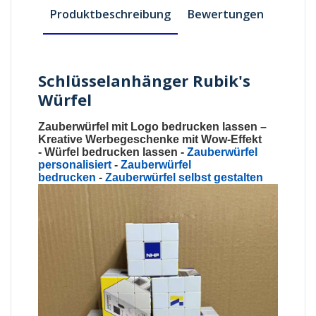
Produktbeschreibung
Bewertungen
Schlüsselanhänger Rubik's
Würfel
Zauberwürfel mit Logo bedrucken lassen
–
Kreative Werbegeschenke mit Wow-Effekt
-
Würfel bedrucken lassen
-
Zauberwürfel
personalisiert
-
Zauberwürfel
bedrucken
-
Zauberwürfel selbst gestalten