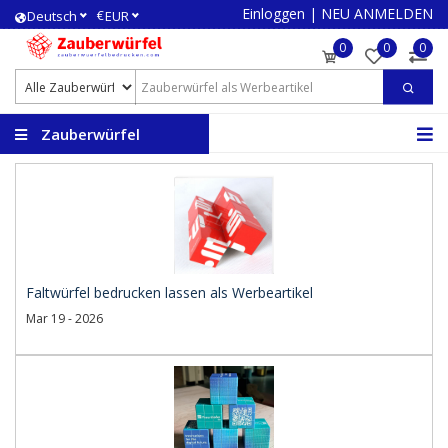
Einloggen
|
NEU ANMELDEN
€
Deutsch
EUR
0
0
0
Zauberwürfel
bedrucken
Faltwürfel bedrucken lassen als Werbeartikel
Mar 19 - 2026