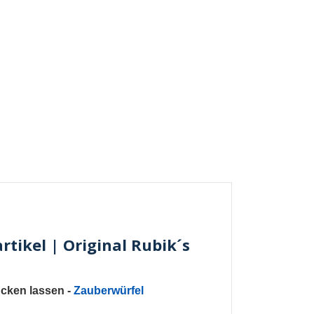
tikel | Original Rubik´s
ucken lassen
-
Zauberwürfel