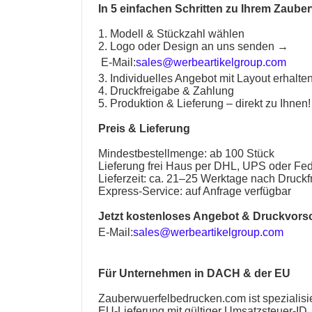
In 5 einfachen Schritten zu Ihrem
Zauber
1. Modell & Stückzahl wählen
2. Logo oder Design an uns senden →
E-Mail:
sales@werbeartikelgroup.com
3. Individuelles Angebot mit Layout erhalte
4. Druckfreigabe & Zahlung
5. Produktion & Lieferung – direkt zu Ihnen!
Preis & Lieferung
Mindestbestellmenge: ab 100 Stück
Lieferung frei Haus per DHL, UPS oder Fe
Lieferzeit: ca. 21–25 Werktage nach Druck
Express-Service: auf Anfrage verfügbar
Jetzt kostenloses Angebot & Druckvors
E-Mail:
sales@werbeartikelgroup.com
Für Unternehmen in DACH & der EU
Zauberwuerfelbedrucken.com
ist spezialis
EU-Lieferung mit gültiger Umsatzsteuer-ID.