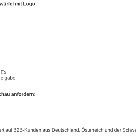
würfel mit Logo
n
dEx
freigabe
chau anfordern:
iert auf B2B-Kunden aus Deutschland, Österreich und der Schwei