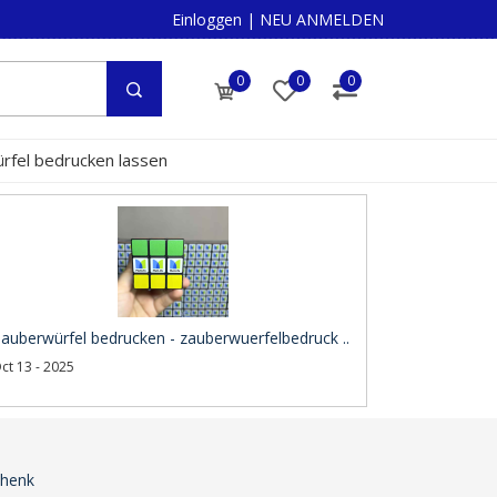
Einloggen
|
NEU ANMELDEN
0
0
0
rfel bedrucken lassen
auberwürfel bedrucken - zauberwuerfelbedruck ..
ct 13 - 2025
chenk